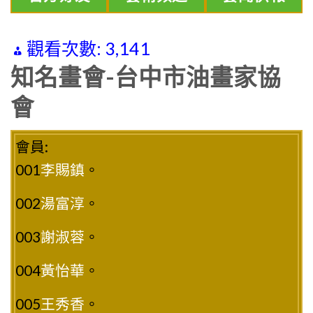
觀看次數:
3,141
知名畫會-台中市油畫家協
會
會員:
001
李賜鎮
。
002
湯富淳
。
003
謝淑蓉
。
004
黃怡華
。
005
王秀香
。