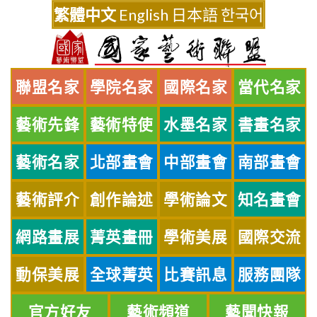
Skip
繁體中文
English
日本語
한국어
to
content
聯盟名家
學院名家
國際名家
當代名家
藝術先鋒
藝術特使
水墨名家
書畫名家
藝術名家
北部畫會
中部畫會
南部畫會
藝術評介
創作論述
學術論文
知名畫會
網路畫展
菁英畫冊
學術美展
國際交流
動保美展
全球菁英
比賽訊息
服務團隊
官方好友
藝術頻道
藝聞快報