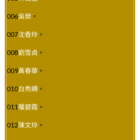
006
吳榮
。
007
沈香玲
。
008
劉雪貞
。
009
黃春華
。
010
白秀綢
。
011
羅碧霞
。
012
陳文玲
。