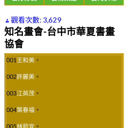
觀看次數:
3,629
知名畫會-台中市華夏書畫
協會
001
王和美
。
002
許麗美
。
003
江英茂
。
004
葉春福
。
005
林茹宜
。