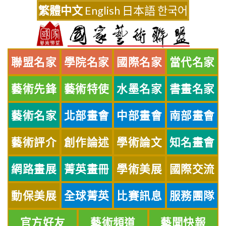
Skip
繁體中文
English
日本語
한국어
to
content
聯盟名家
學院名家
國際名家
當代名家
藝術先鋒
藝術特使
水墨名家
書畫名家
藝術名家
北部畫會
中部畫會
南部畫會
藝術評介
創作論述
學術論文
知名畫會
網路畫展
菁英畫冊
學術美展
國際交流
動保美展
全球菁英
比賽訊息
服務團隊
官方好友
藝術頻道
藝聞快報