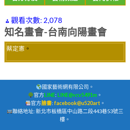
觀看次數:
2,078
知名畫會-台南向陽畫會
蔡定憲
。
國家藝術網有限公司。
官方
LINE
:
LINE@vcv5491m
。
官方
臉書
:
facebook@u520art
。
聯絡地址: 新北市板橋區中山路二段443巷53號三
樓。