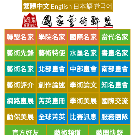
Skip
繁體中文
English
日本語
한국어
to
content
聯盟名家
學院名家
國際名家
當代名家
藝術先鋒
藝術特使
水墨名家
書畫名家
藝術名家
北部畫會
中部畫會
南部畫會
藝術評介
創作論述
學術論文
知名畫會
網路畫展
菁英畫冊
學術美展
國際交流
動保美展
全球菁英
比賽訊息
服務團隊
官方好友
藝術頻道
藝聞快報