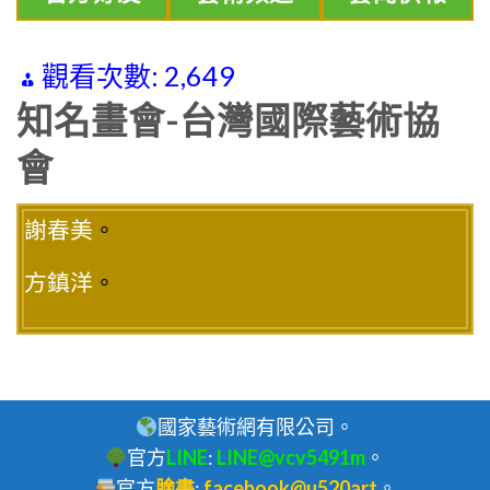
觀看次數:
2,649
知名畫會-台灣國際藝術協
會
謝春美
。
方鎮洋
。
國家藝術網有限公司。
官方
LINE
:
LINE@vcv5491m
。
官方
臉書
:
facebook@u520art
。