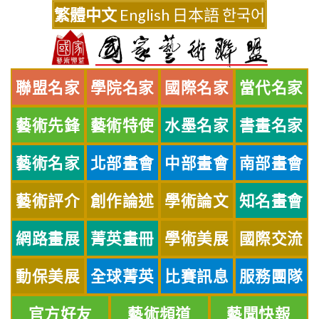
Skip
繁體中文
English
日本語
한국어
to
content
聯盟名家
學院名家
國際名家
當代名家
藝術先鋒
藝術特使
水墨名家
書畫名家
藝術名家
北部畫會
中部畫會
南部畫會
藝術評介
創作論述
學術論文
知名畫會
網路畫展
菁英畫冊
學術美展
國際交流
動保美展
全球菁英
比賽訊息
服務團隊
官方好友
藝術頻道
藝聞快報