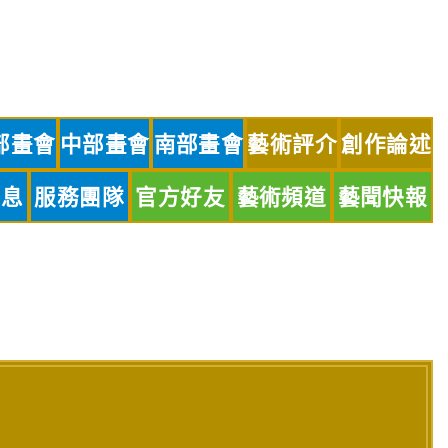
部畫會
中部畫會
南部畫會
藝術評介
創作論述
訊息
服務團隊
官方好友
藝術頻道
藝聞快報