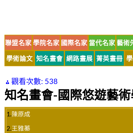
Skip
to
content
聯盟名家
學院名家
國際名家
當代名家
藝術
學術論文
知名畫會
網路畫展
菁英畫冊
學
觀看次數:
538
知名畫會-國際悠遊藝術
1.
陳原成
2.
王雅蓁