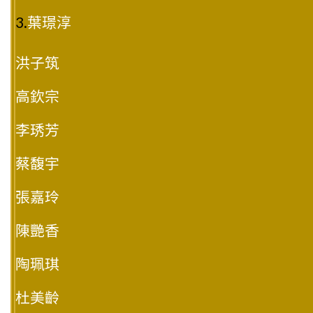
3.
葉璟淳
洪子筑
高欽宗
李琇芳
蔡馥宇
張嘉玲
陳艷香
陶珮琪
杜美齡