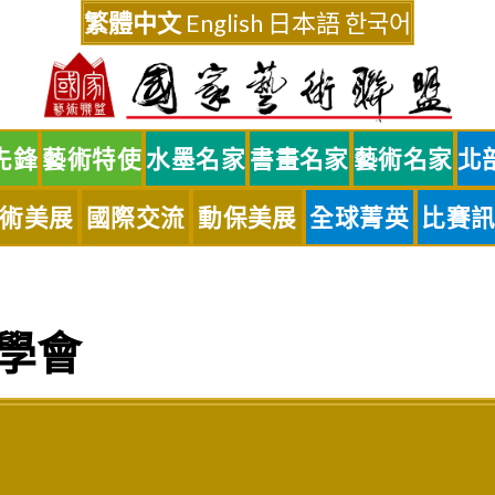
繁體中文
English
日本語
한국어
先鋒
藝術特使
水墨名家
書畫名家
藝術名家
北
術美展
國際交流
動保美展
全球菁英
比賽
學會