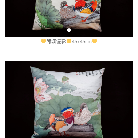
荷塘儷影
45x45cm