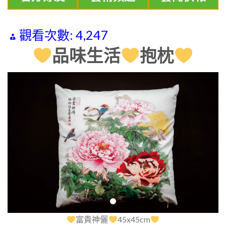
觀看次數:
4,247
品味生活
抱枕
富貴神儷
45x45cm