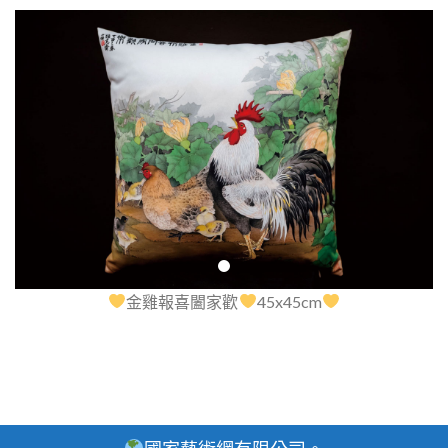
金雞報喜闔家歡
45x45cm