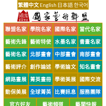
Skip
繁體中文
English
日本語
한국어
to
content
聯盟名家
學院名家
國際名家
當代名家
藝術先鋒
藝術特使
水墨名家
書畫名家
藝術名家
北部畫會
中部畫會
南部畫會
藝術評介
創作論述
學術論文
知名畫會
網路畫展
菁英畫冊
學術美展
國際交流
動保美展
全球菁英
比賽訊息
服務團隊
官方好友
藝術頻道
藝聞快報