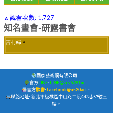
觀看次數:
1,727
知名畫會-研露書會
吉村綠
。
國家藝術網有限公司。
官方
LINE
:
LINE@vcv5491m
。
官方
臉書
:
facebook@u520art
。
聯絡地址: 新北市板橋區中山路二段443巷53號三
樓。