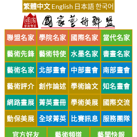
Skip
繁體中文
English
日本語
한국어
to
content
聯盟名家
學院名家
國際名家
當代名家
藝術先鋒
藝術特使
水墨名家
書畫名家
藝術名家
北部畫會
中部畫會
南部畫會
藝術評介
創作論述
學術論文
知名畫會
網路畫展
菁英畫冊
學術美展
國際交流
動保美展
全球菁英
比賽訊息
服務團隊
官方好友
藝術頻道
藝聞快報