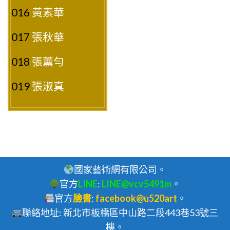
016
黃素華
017
張秋華
018
張薰勻
019
張淑真
國家藝術網有限公司。
官方
LINE
:
LINE@vcv5491m
。
官方
臉書
:
facebook@u520art
。
聯絡地址: 新北市板橋區中山路二段443巷53號三
樓。