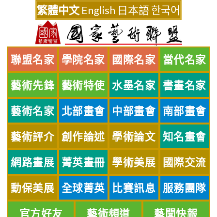
Skip
繁體中文
English
日本語
한국어
to
content
聯盟名家
學院名家
國際名家
當代名家
藝術先鋒
藝術特使
水墨名家
書畫名家
藝術名家
北部畫會
中部畫會
南部畫會
藝術評介
創作論述
學術論文
知名畫會
網路畫展
菁英畫冊
學術美展
國際交流
動保美展
全球菁英
比賽訊息
服務團隊
官方好友
藝術頻道
藝聞快報