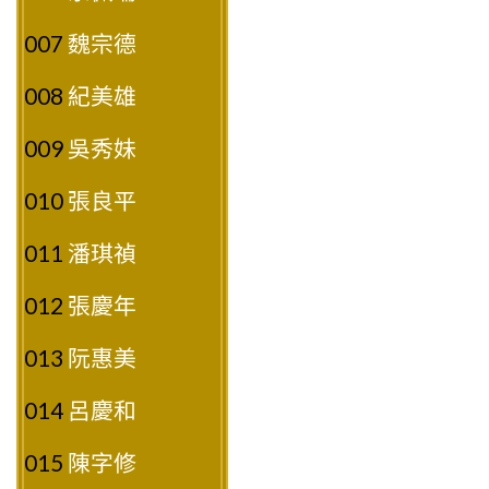
007
魏宗德
008
紀美雄
009
吳秀妹
010
張良平
011
潘琪禎
012
張慶年
013
阮惠美
014
呂慶和
015
陳字修