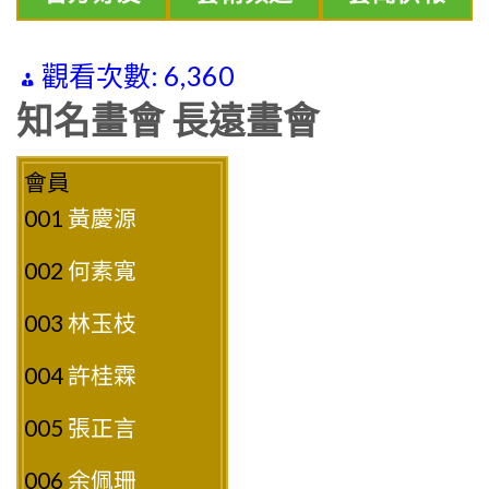
觀看次數:
6,360
知名畫會 長遠畫會
會員
001
黃慶源
002
何素寬
003
林玉枝
004
許桂霖
005
張正言
006
余佩珊