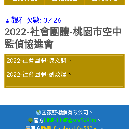
觀看次數:
3,426
2022-社會團體-桃園市空中
監偵協進會
2022-社會團體-陳文麟
。
2022-社會團體-劉炆煋
。
國家藝術網有限公司。
官方
LINE
:
LINE@vcv5491m
。
官方
臉書
:
facebook@u520art
。