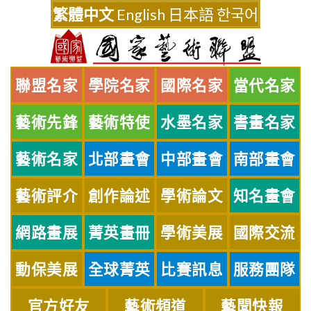
Skip
繁體中文
English
日本語
한국어
to
content
聯盟名家
學院名家
國際名家
當代名家
藝術先鋒
藝術特使
水墨名家
書畫名家
藝術名家
北部畫會
中部畫會
南部畫會
藝術評介
創作論述
學術論文
知名畫會
網路畫展
菁英畫冊
學術美展
國際交流
動保美展
全球菁英
比賽訊息
服務團隊
官方好友
藝術頻道
藝聞快報