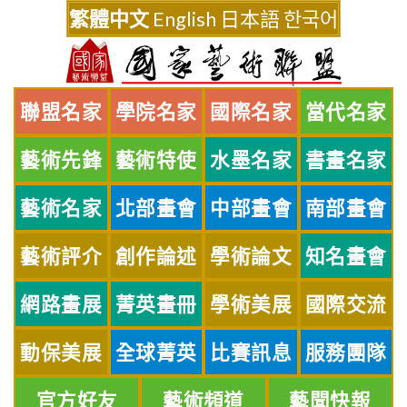
Skip
繁體中文
English
日本語
한국어
to
content
聯盟名家
學院名家
國際名家
當代名家
藝術先鋒
藝術特使
水墨名家
書畫名家
藝術名家
北部畫會
中部畫會
南部畫會
藝術評介
創作論述
學術論文
知名畫會
網路畫展
菁英畫冊
學術美展
國際交流
動保美展
全球菁英
比賽訊息
服務團隊
官方好友
藝術頻道
藝聞快報