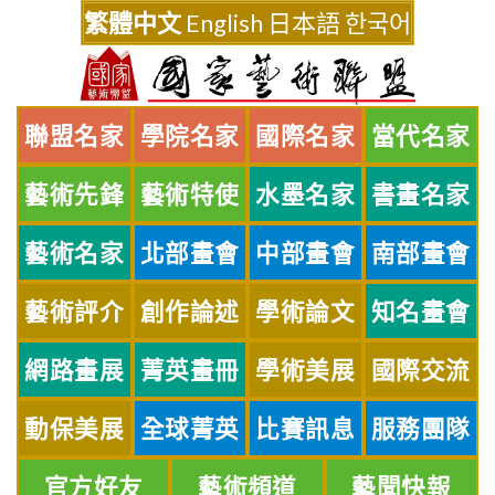
Skip
繁體中文
English
日本語
한국어
to
content
聯盟名家
學院名家
國際名家
當代名家
藝術先鋒
藝術特使
水墨名家
書畫名家
藝術名家
北部畫會
中部畫會
南部畫會
藝術評介
創作論述
學術論文
知名畫會
網路畫展
菁英畫冊
學術美展
國際交流
動保美展
全球菁英
比賽訊息
服務團隊
官方好友
藝術頻道
藝聞快報