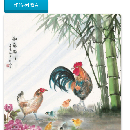
作品-何淑貞