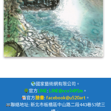
國家藝術網有限公司。
官方
LINE
:
LINE@vcv5491m
。
官方
臉書
:
facebook@u520art
。
聯絡地址: 新北市板橋區中山路二段443巷53號三