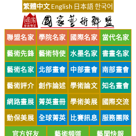
Skip
繁體中文
English
日本語
한국어
to
content
聯盟名家
學院名家
國際名家
當代名家
藝術先鋒
藝術特使
水墨名家
書畫名家
藝術名家
北部畫會
中部畫會
南部畫會
藝術評介
創作論述
學術論文
知名畫會
網路畫展
菁英畫冊
學術美展
國際交流
動保美展
全球菁英
比賽訊息
服務團隊
官方好友
藝術頻道
藝聞快報