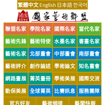
Skip
繁體中文
English
日本語
한국어
to
content
聯盟名家
學院名家
國際名家
當代名家
藝術先鋒
藝術特使
水墨名家
書畫名家
藝術名家
北部畫會
中部畫會
南部畫會
藝術評介
創作論述
學術論文
知名畫會
網路畫展
菁英畫冊
學術美展
國際交流
動保美展
全球菁英
比賽訊息
服務團隊
官方好友
藝術頻道
藝聞快報