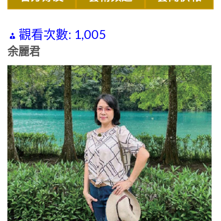
觀看次數:
1,005
余麗君