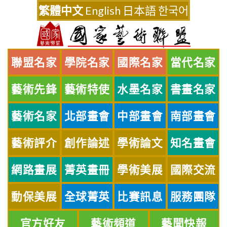
Skip
繁體中文
English
日本語
한국어
to
content
聯盟名家
學院名家
國際名家
當代名家
藝術先鋒
藝術特使
水墨名家
書畫名家
藝術名家
北部畫會
中部畫會
南部畫會
藝術評介
創作論述
學術論文
知名畫會
網路畫展
菁英畫冊
學術美展
國際交流
動保美展
全球菁英
比賽訊息
服務團隊
官方好友
藝術頻道
藝聞快報