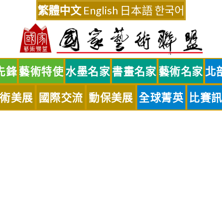
繁體中文
English
日本語
한국어
先鋒
藝術特使
水墨名家
書畫名家
藝術名家
北
術美展
國際交流
動保美展
全球菁英
比賽