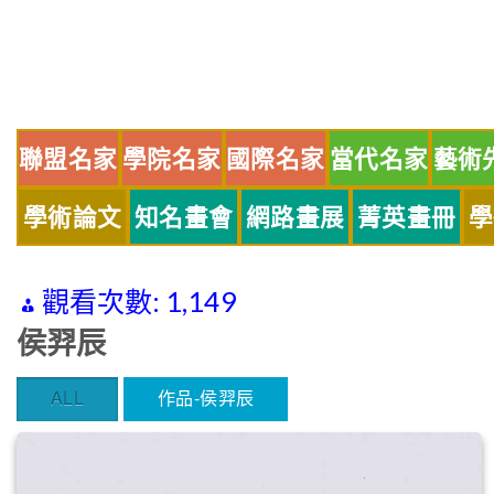
Skip
to
content
聯盟名家
學院名家
國際名家
當代名家
藝術
學術論文
知名畫會
網路畫展
菁英畫冊
學
觀看次數:
1,149
侯羿辰
ALL
作品-侯羿辰