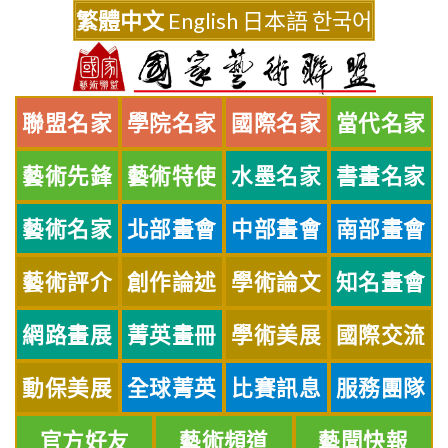
Skip
繁體中文
English
日本語
한국어
to
content
聯盟名家
學院名家
國際名家
當代名家
藝術先鋒
藝術特使
水墨名家
書畫名家
藝術名家
北部畫會
中部畫會
南部畫會
藝術評介
創作論述
學術論文
知名畫會
網路畫展
菁英畫冊
學術美展
國際交流
動保美展
全球菁英
比賽訊息
服務團隊
官方好友
藝術頻道
藝聞快報