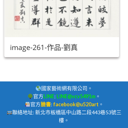
image-261-作品-劉真
國家藝術網有限公司。
官方
LINE
:
LINE@vcv5491m
。
官方
臉書
:
facebook@u520art
。
聯絡地址: 新北市板橋區中山路二段443巷53號三
樓。