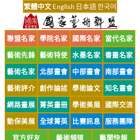
Skip
繁體中文
English
日本語
한국어
to
content
聯盟名家
學院名家
國際名家
當代名家
藝術先鋒
藝術特使
水墨名家
書畫名家
藝術名家
北部畫會
中部畫會
南部畫會
藝術評介
創作論述
學術論文
知名畫會
網路畫展
菁英畫冊
學術美展
國際交流
動保美展
全球菁英
比賽訊息
服務團隊
官方好友
藝術頻道
藝聞快報