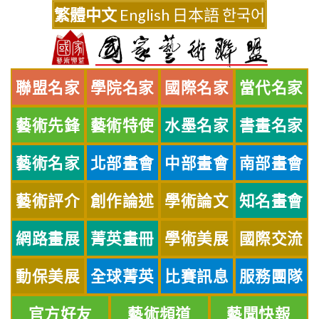
Skip
繁體中文
English
日本語
한국어
to
content
聯盟名家
學院名家
國際名家
當代名家
藝術先鋒
藝術特使
水墨名家
書畫名家
藝術名家
北部畫會
中部畫會
南部畫會
藝術評介
創作論述
學術論文
知名畫會
網路畫展
菁英畫冊
學術美展
國際交流
動保美展
全球菁英
比賽訊息
服務團隊
官方好友
藝術頻道
藝聞快報