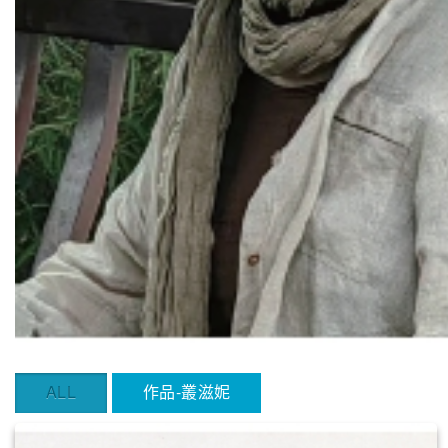
ALL
作品-叢滋妮