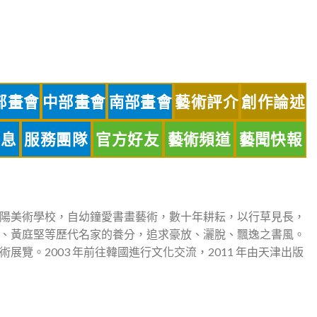
部畫會
中部畫會
南部畫會
藝術評介
創作論述
訊息
服務團隊
官方好友
藝術頻道
藝聞快報
陽美術學校，自幼鐘愛書畫藝術，數十年耕耘，以行草見長，
、黃庭堅等歷代名家的養分，追求豪放、灑脫、飄逸之書風。
展覽。2003 年前往韓國進行文化交流，2011 年由天津出版