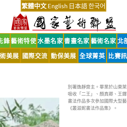
繁體中文
English
日本語
한국어
先鋒
藝術特使
水墨名家
書畫名家
藝術名家
北
術美展
國際交流
動保美展
全球菁英
比賽
別署逸靜齋主。畢業於山東萊
吸收「二王」、顏真卿、王鐸
書法作品多次參加國際大型藝術
《叢滋妮書法作品集》。