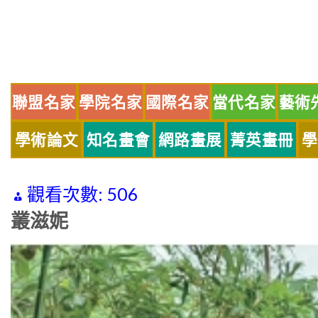
Skip
to
content
聯盟名家
學院名家
國際名家
當代名家
藝術
學術論文
知名畫會
網路畫展
菁英畫冊
學
觀看次數:
506
叢滋妮