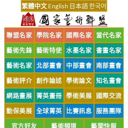
Skip
繁體中文
English
日本語
한국어
to
content
聯盟名家
學院名家
國際名家
當代名家
藝術先鋒
藝術特使
水墨名家
書畫名家
藝術名家
北部畫會
中部畫會
南部畫會
藝術評介
創作論述
學術論文
知名畫會
網路畫展
菁英畫冊
學術美展
國際交流
動保美展
全球菁英
比賽訊息
服務團隊
官方好友
藝術頻道
藝聞快報