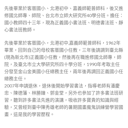
先後畢業於客厝國小、北港初中、嘉義師範普師科，後又進
修國北師專、師院、台北市立師大研究所40學分班。擔任：
國小教師四十三年，現為正義國小書法班、明德書法班、靜
心書法班教師。
先後畢業於客厝國小，北港初中,嘉義師範普師科，1962年
畢業，回到自己的母校客厝國小任教，三年後請調到臺北縣
(現為新北市)正義國小任教，然後再在職進修國北師專，師
院，及臺北市立大學研究所四十學分班，1990年考取主任
分發至金山金美國小任總務主任，兩年後再調回正義國小任
總務主任。
2007年申請退休，退休後開始學習書法，指導老師有潘慶
忠、陳德藩、林勝鐘、郭金堂，另外也參加了許多書法班研
習，聽到許多書法先進的演講，吸收許多寶貴的知識與經
驗，又曾經到臺中陳秀雄老師的暑期國畫魔鬼訓練營學習國
畫，這是我的學習歷程。