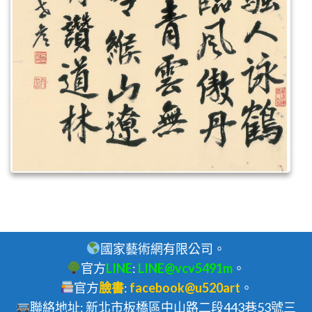
國家藝術網有限公司。
官方
LINE
:
LINE@vcv5491m
。
官方
臉書
:
facebook@u520art
。
聯絡地址: 新北市板橋區中山路二段443巷53號三