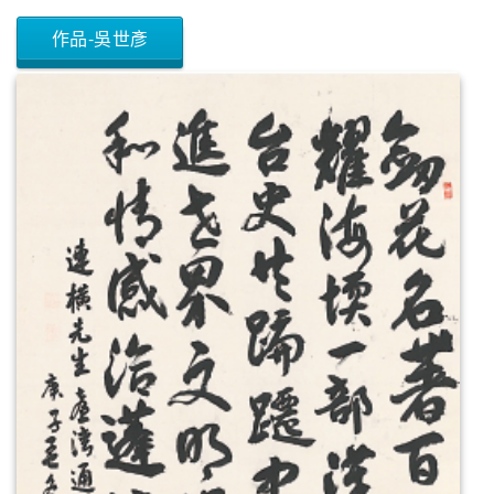
作品-吳世彥