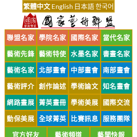
Skip
繁體中文
English
日本語
한국어
to
content
聯盟名家
學院名家
國際名家
當代名家
藝術先鋒
藝術特使
水墨名家
書畫名家
藝術名家
北部畫會
中部畫會
南部畫會
藝術評介
創作論述
學術論文
知名畫會
網路畫展
菁英畫冊
學術美展
國際交流
動保美展
全球菁英
比賽訊息
服務團隊
官方好友
藝術頻道
藝聞快報