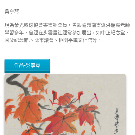
吳寧琴
現為榮光籃球協會書畫組會員，曾跟隨嶺南畫派洪瑞霞老師
學習多年，曾經在步雲畫社經常參加展出，如中正紀念堂、
國父紀念館,、北市議會、桃園平鎮文化館等。
作品-吳寧琴