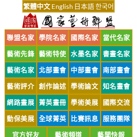
Skip
繁體中文
English
日本語
한국어
to
content
聯盟名家
學院名家
國際名家
當代名家
藝術先鋒
藝術特使
水墨名家
書畫名家
藝術名家
北部畫會
中部畫會
南部畫會
藝術評介
創作論述
學術論文
知名畫會
網路畫展
菁英畫冊
學術美展
國際交流
動保美展
全球菁英
比賽訊息
服務團隊
官方好友
藝術頻道
藝聞快報