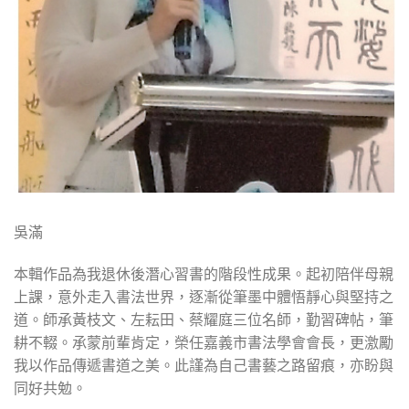
吳滿
本輯作品為我退休後潛心習書的階段性成果。起初陪伴母親
上課，意外走入書法世界，逐漸從筆墨中體悟靜心與堅持之
道。師承黃枝文、左耘田、蔡耀庭三位名師，勤習碑帖，筆
耕不輟。承蒙前輩肯定，榮任嘉義市書法學會會長，更激勵
我以作品傳遞書道之美。此謹為自己書藝之路留痕，亦盼與
同好共勉。