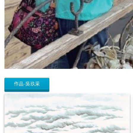
作品-吳玖采