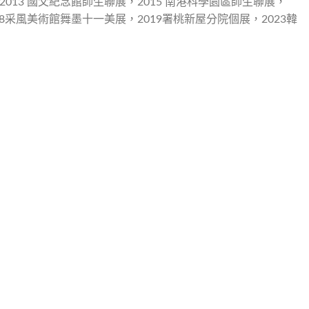
013 國父紀念館師生聯展，2015 南港科學園區師生聯展，
18采風美術館舞墨十一美展，2019署桃新屋分院個展，2023韓