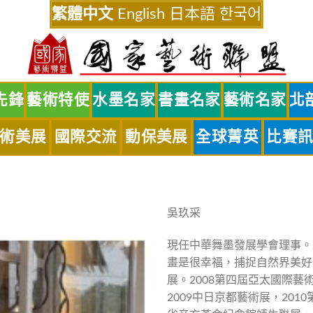
繁體中文
English
日本語
한국어
先鋒
藝術特使
水墨名家
書畫名家
藝術名家
北
術美展
國際交流
動保美展
全球菁英
比賽
吳玖采
現任中華舞墨發展學會理事。
畫是很幸福，捕捉自然界美好
展。2008第四屆亞太國際藝
2009中日京都藝術展，201