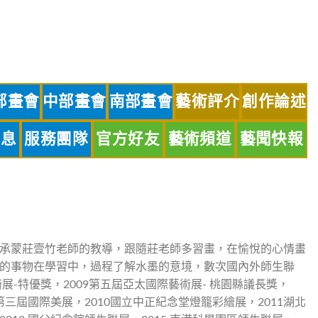
部畫會
中部畫會
南部畫會
藝術評介
創作論述
訊息
服務團隊
官方好友
藝術頻道
藝聞快報
承蒙莊壹竹老師的教導，跟隨莊老師多習畫，在愉悅的心情畫
的事物在學習中，過程了解水墨的意境，數次國內外師生聯
術展-特優獎，2009第五屆亞太國際藝術展- 桃園縣議長獎，
0第三屆國際美展，2010國立中正紀念堂燈籠彩繪展，2011湖北