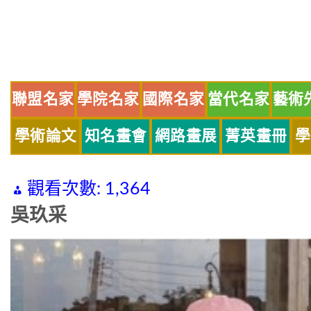
Skip
to
content
聯盟名家
學院名家
國際名家
當代名家
藝術
學術論文
知名畫會
網路畫展
菁英畫冊
學
觀看次數:
1,364
吳玖采