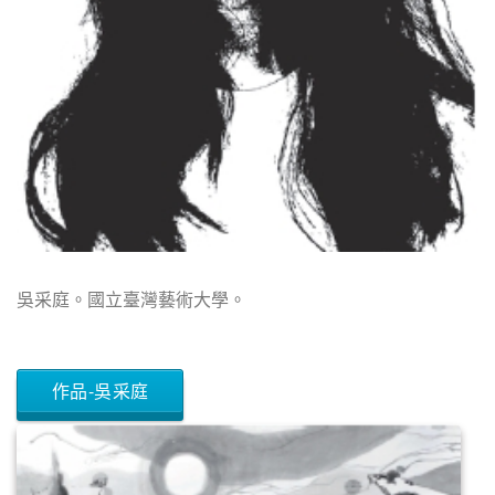
吳采庭。國立臺灣藝術大學。
作品-吳采庭