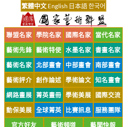
Skip
繁體中文
English
日本語
한국어
to
content
聯盟名家
學院名家
國際名家
當代名家
藝術先鋒
藝術特使
水墨名家
書畫名家
藝術名家
北部畫會
中部畫會
南部畫會
藝術評介
創作論述
學術論文
知名畫會
網路畫展
菁英畫冊
學術美展
國際交流
動保美展
全球菁英
比賽訊息
服務團隊
官方好友
藝術頻道
藝聞快報