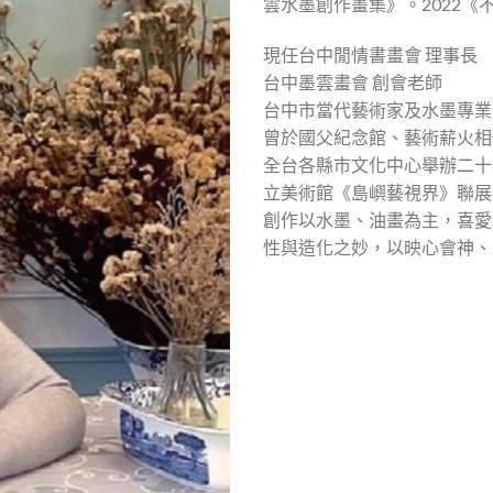
雲水墨創作畫集》。2022《
現任台中閒情書畫會 理事長
台中墨雲畫會 創會老師
台中市當代藝術家及水墨專業
曾於國父紀念館、藝術薪火相
全台各縣市文化中心舉辦二十
立美術館《島嶼藝視界》聯展
創作以水墨、油畫為主，喜愛
性與造化之妙，以映心會神、