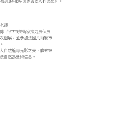
不經意的相遇-吳麗雲墨彩作品集》。
老師
傳- 台中市美術家接力展個展
次個展，並參加法國凡爾賽市
。
大自然追尋光影之美，體察靈
法自然為藝術信念。