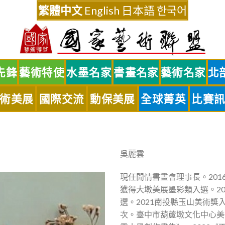
繁體中文
English
日本語
한국어
先鋒
藝術特使
水墨名家
書畫名家
藝術名家
北
術美展
國際交流
動保美展
全球菁英
比賽
吳麗雲
現任閒情書畫會理事長。201
獲得大墩美展墨彩類入選。20
選。2021南投縣玉山美術
次。臺中市葫蘆墩文化中心美