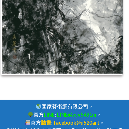
國家藝術網有限公司。
官方
LINE
:
LINE@vcv5491m
。
官方
臉書
:
facebook@u520art
。