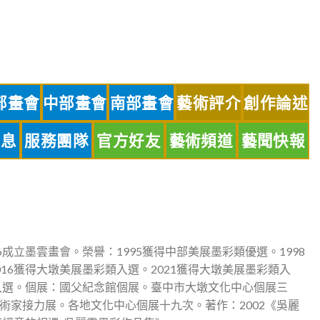
部畫會
中部畫會
南部畫會
藝術評介
創作論述
訊息
服務團隊
官方好友
藝術頻道
藝聞快報
6成立墨雲畫會。榮譽：1995獲得中部美展墨彩類優選。1998
16獲得大墩美展墨彩類入選。2021獲得大墩美展墨彩類入
獎入選。個展：國父紀念館個展。臺中市大墩文化中心個展三
術家接力展。各地文化中心個展十九次。著作：2002《吳麗