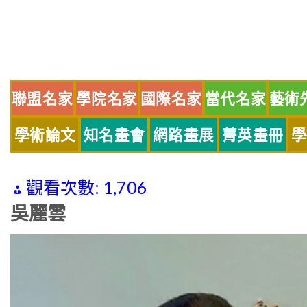
Skip
to
content
聯盟名家
學院名家
國際名家
當代名家
藝術
學術論文
知名畫會
網路畫展
菁英畫冊
學
觀看次數:
1,706
吳麗雲