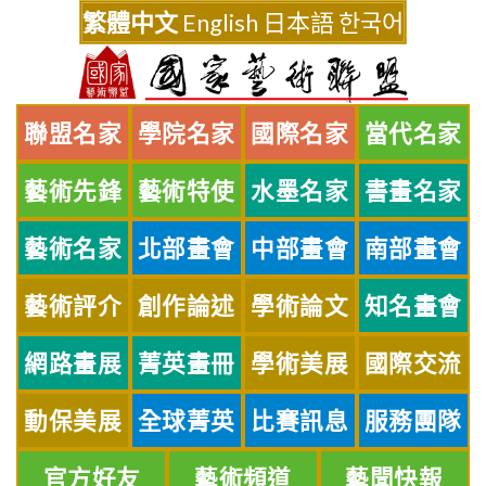
Skip
繁體中文
English
日本語
한국어
to
content
聯盟名家
學院名家
國際名家
當代名家
藝術先鋒
藝術特使
水墨名家
書畫名家
藝術名家
北部畫會
中部畫會
南部畫會
藝術評介
創作論述
學術論文
知名畫會
網路畫展
菁英畫冊
學術美展
國際交流
動保美展
全球菁英
比賽訊息
服務團隊
官方好友
藝術頻道
藝聞快報