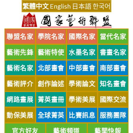
Skip
繁體中文
English
日本語
한국어
to
content
聯盟名家
學院名家
國際名家
當代名家
藝術先鋒
藝術特使
水墨名家
書畫名家
藝術名家
北部畫會
中部畫會
南部畫會
藝術評介
創作論述
學術論文
知名畫會
網路畫展
菁英畫冊
學術美展
國際交流
動保美展
全球菁英
比賽訊息
服務團隊
官方好友
藝術頻道
藝聞快報