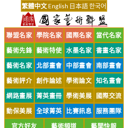
Skip
繁體中文
English
日本語
한국어
to
content
聯盟名家
學院名家
國際名家
當代名家
藝術先鋒
藝術特使
水墨名家
書畫名家
藝術名家
北部畫會
中部畫會
南部畫會
藝術評介
創作論述
學術論文
知名畫會
網路畫展
菁英畫冊
學術美展
國際交流
動保美展
全球菁英
比賽訊息
服務團隊
官方好友
藝術頻道
藝聞快報