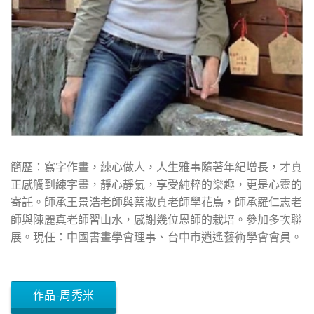
簡歷：寫字作畫，練心做人，人生雅事隨著年紀增長，才真
正感觸到練字畫，靜心靜氣，享受純粹的樂趣，更是心靈的
寄託。師承王景浩老師與蔡淑真老師學花鳥，師承羅仁志老
師與陳麗真老師習山水，感謝幾位恩師的栽培。參加多次聯
展。現任：中國書畫學會理事、台中市逍遙藝術學會會員。
作品-周秀米