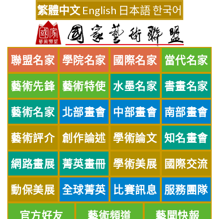
Skip
繁體中文
English
日本語
한국어
to
content
聯盟名家
學院名家
國際名家
當代名家
藝術先鋒
藝術特使
水墨名家
書畫名家
藝術名家
北部畫會
中部畫會
南部畫會
藝術評介
創作論述
學術論文
知名畫會
網路畫展
菁英畫冊
學術美展
國際交流
動保美展
全球菁英
比賽訊息
服務團隊
官方好友
藝術頻道
藝聞快報