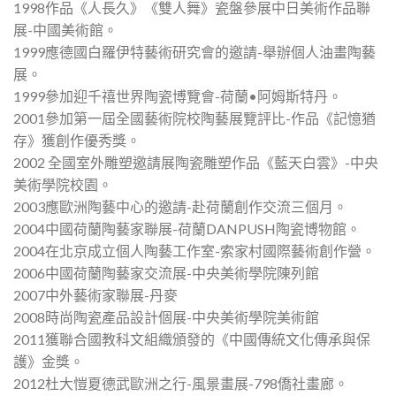
1998作品《人長久》《雙人舞》瓷盤參展中日美術作品聯
展-中國美術館。
1999應德國白羅伊特藝術研究會的邀請-舉辦個人油畫陶藝
展。
1999參加迎千禧世界陶瓷博覽會-荷蘭•阿姆斯特丹。
2001參加第一屆全國藝術院校陶藝展覽評比-作品《記憶猶
存》獲創作優秀獎。
2002 全國室外雕塑邀請展陶瓷雕塑作品《藍天白雲》-中央
美術學院校園。
2003應歐洲陶藝中心的邀請-赴荷蘭創作交流三個月。
2004中國荷蘭陶藝家聯展-荷蘭DANPUSH陶瓷博物館。
2004在北京成立個人陶藝工作室-索家村國際藝術創作營。
2006中國荷蘭陶藝家交流展-中央美術學院陳列館
2007中外藝術家聯展-丹麥
2008時尚陶瓷產品設計個展-中央美術學院美術館
2011獲聯合國教科文組織頒發的《中國傳統文化傳承與保
護》金獎。
2012杜大愷夏德武歐洲之行-風景畫展-798僑社畫廊。