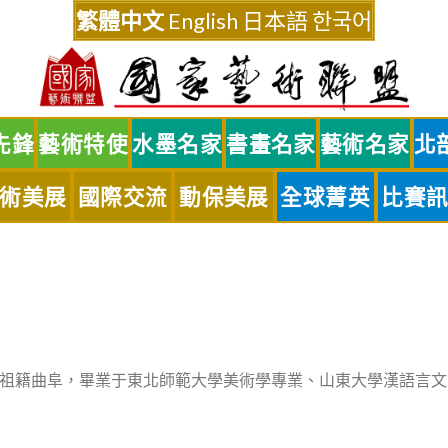
繁體中文
English
日本語
한국어
先鋒
藝術特使
水墨名家
書畫名家
藝術名家
北
術美展
國際交流
動保美展
全球菁英
比賽
祖籍曲阜，畢業于東北師範大學美術學專業、山東大學漢語言文