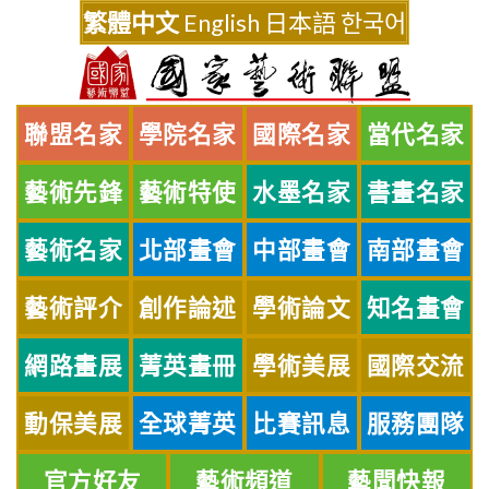
Skip
繁體中文
English
日本語
한국어
to
content
聯盟名家
學院名家
國際名家
當代名家
藝術先鋒
藝術特使
水墨名家
書畫名家
藝術名家
北部畫會
中部畫會
南部畫會
藝術評介
創作論述
學術論文
知名畫會
網路畫展
菁英畫冊
學術美展
國際交流
動保美展
全球菁英
比賽訊息
服務團隊
官方好友
藝術頻道
藝聞快報