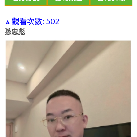
觀看次數:
502
孫忠彪