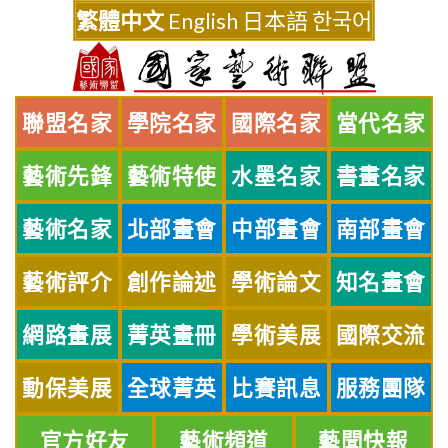
Skip
繁體中文
English
日本語
한국어
to
content
聯盟名家
學院名家
國際名家
當代名家
藝術先鋒
藝術特使
水墨名家
書畫名家
藝術名家
北部畫會
中部畫會
南部畫會
藝術評介
創作論述
學術論文
知名畫會
網路畫展
菁英畫冊
學術美展
國際交流
動保美展
全球菁英
比賽訊息
服務團隊
官方好友
藝術頻道
藝聞快報