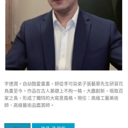
字德潤。自幼酷愛畫畫，師從李可染弟子張藝華先生研習花
鳥畫至今。作品在古人基礎上不拘一格，大膽創新，吸取百
家之長，形成了獨特的大寫意風格。現任：高級工藝美術
師、高級藝術品鑑賞師。