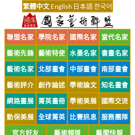
Skip
繁體中文
English
日本語
한국어
to
content
聯盟名家
學院名家
國際名家
當代名家
藝術先鋒
藝術特使
水墨名家
書畫名家
藝術名家
北部畫會
中部畫會
南部畫會
藝術評介
創作論述
學術論文
知名畫會
網路畫展
菁英畫冊
學術美展
國際交流
動保美展
全球菁英
比賽訊息
服務團隊
官方好友
藝術頻道
藝聞快報