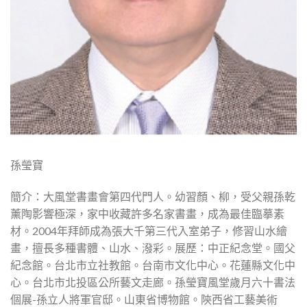
孫瑩寶
簡介：大風堂書畫會第四代門人。幼習顏、柳，受父親孫乾
薰陶影響極深，家中收藏許多名家書畫，成為最佳臨摹素
材。2004年拜師成為張大千第三代入室弟子，修習山水繪
畫，擅長多種書體、山水、潑彩。展歷：中正紀念堂。國父
紀念館。台北市立社教館。台南市文化中心。花蓮縣文化中
心。台北市北投區公所藝文走廊。孫瑩寶風堂歲月六十書法
個展-孫立人將軍官邸。山東省博物館。陝西省工藝美術