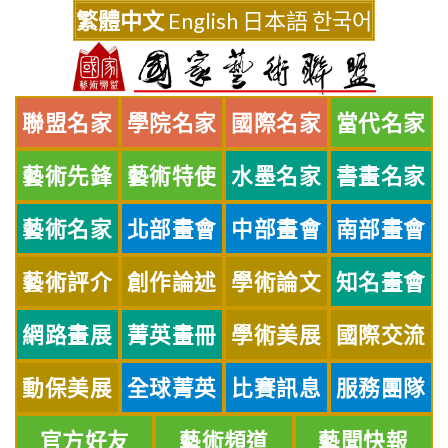
Skip
繁體中文
English
日本語
한국어
to
content
聯盟名家
學院名家
國際名家
當代名家
藝術先鋒
藝術特使
水墨名家
書畫名家
藝術名家
北部畫會
中部畫會
南部畫會
藝術評介
創作論述
學術論文
知名畫會
網路畫展
菁英畫冊
學術美展
國際交流
動保美展
全球菁英
比賽訊息
服務團隊
官方好友
藝術頻道
藝聞快報