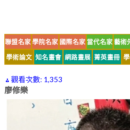
Skip
to
content
聯盟名家
學院名家
國際名家
當代名家
藝術
學術論文
知名畫會
網路畫展
菁英畫冊
學
觀看次數:
1,353
廖修樂