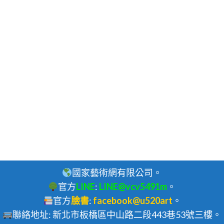
國家藝術網有限公司。
官方
LINE
:
LINE@vcv5491m
。
官方
臉書
:
facebook@u520art
。
聯絡地址: 新北市板橋區中山路二段443巷53號三樓。