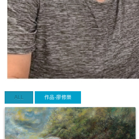
ALL
作品-廖修樂