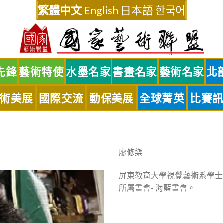
繁體中文
English
日本語
한국어
先鋒
藝術特使
水墨名家
書畫名家
藝術名家
北
術美展
國際交流
動保美展
全球菁英
比賽
廖修樂
屏東教育大學視覺藝術系學士
所屬畫會- 海藍畫會。