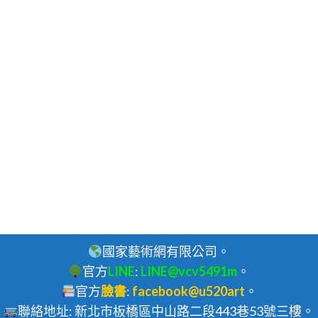
國家藝術網有限公司。
官方
LINE
:
LINE@vcv5491m
。
官方
臉書
:
facebook@u520art
。
聯絡地址: 新北市板橋區中山路二段443巷53號三樓。