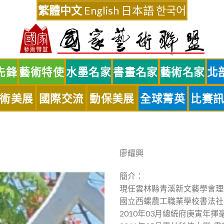
繁體中文
English
日本語
한국어
先鋒
藝術特使
水墨名家
書畫名家
藝術名家
北
術美展
國際交流
動保美展
全球菁英
比賽
廖耀興
簡介：
現任雲林縣青溪新文藝學會理
國立西螺農工職業學校書法社
2010年03月總統府庚寅年揮