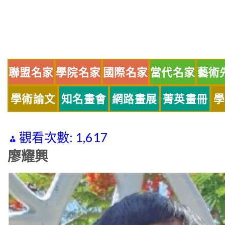
Skip
to
content
聯盟名家
學院名家
國際名家
當代名家
藝術
學術論文
知名畫會
網路畫展
菁英畫冊
學
觀看次數:
1,617
廖耀興