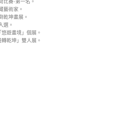
畫荷比賽-第一名。
典藏藝術家。
顛倒乾坤畫展。
-入選。
館「悠遊畫境」個展。
「扭轉乾坤」雙人展。