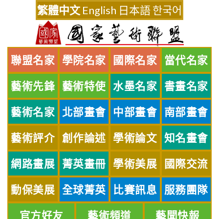
Skip
繁體中文
English
日本語
한국어
to
content
聯盟名家
學院名家
國際名家
當代名家
藝術先鋒
藝術特使
水墨名家
書畫名家
藝術名家
北部畫會
中部畫會
南部畫會
藝術評介
創作論述
學術論文
知名畫會
網路畫展
菁英畫冊
學術美展
國際交流
動保美展
全球菁英
比賽訊息
服務團隊
官方好友
藝術頻道
藝聞快報