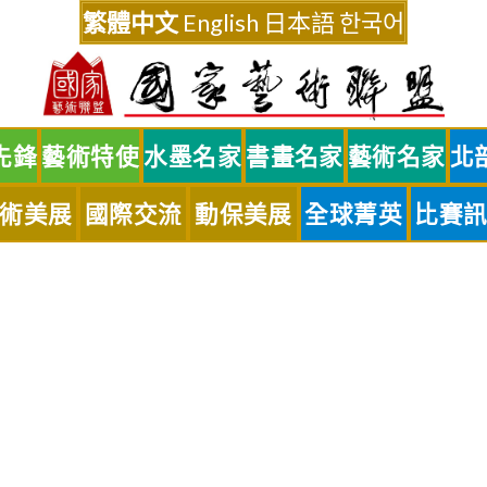
繁體中文
English
日本語
한국어
先鋒
藝術特使
水墨名家
書畫名家
藝術名家
北
術美展
國際交流
動保美展
全球菁英
比賽