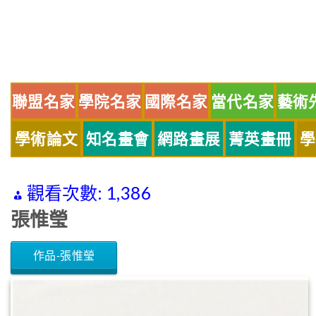
Skip
to
content
聯盟名家
學院名家
國際名家
當代名家
藝術
學術論文
知名畫會
網路畫展
菁英畫冊
學
觀看次數:
1,386
張惟瑩
作品-張惟瑩