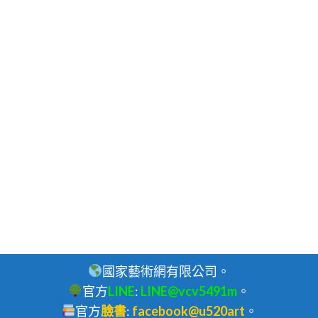
國家藝術網有限公司。
官方
LINE
:
LINE@vcv5491m
。
官方
臉書
:
facebook@u520art
。