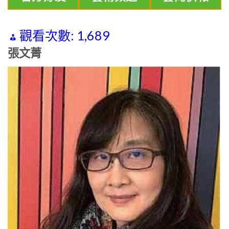
觀看次數:
1,689
張文菁