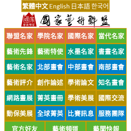
Skip
繁體中文
English
日本語
한국어
to
content
聯盟名家
學院名家
國際名家
當代名家
藝術先鋒
藝術特使
水墨名家
書畫名家
藝術名家
北部畫會
中部畫會
南部畫會
藝術評介
創作論述
學術論文
知名畫會
網路畫展
菁英畫冊
學術美展
國際交流
動保美展
全球菁英
比賽訊息
服務團隊
官方好友
藝術頻道
藝聞快報