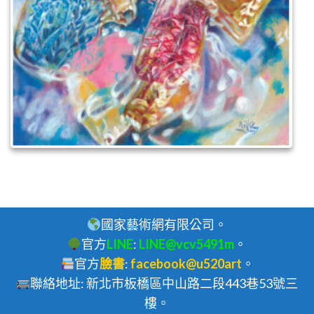
國家藝術網有限公司。
官方
LINE
:
LINE@vcv5491m
。
官方
臉書
:
facebook@u520art
。
聯絡地址: 新北市板橋區中山路二段443巷53號三
樓。