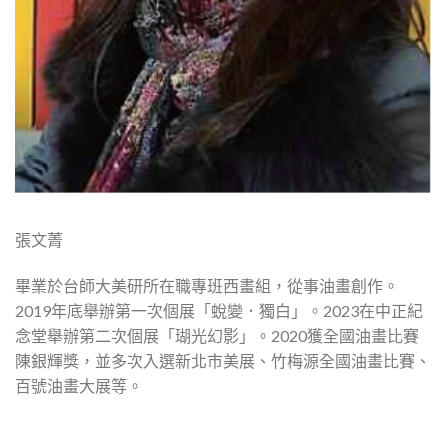
張文菁
畢業於台師大美研所在職專班西畫組，從事油畫創作。
2019年底舉辦第一次個展「蛻變．獨白」。2023在中正紀
念堂舉辦第二次個展「瑚光幻影」。2020獲全國油畫比賽
陳銀輝獎，並多次入選新北市美展、竹梅源全國油畫比賽、
百號油畫大展等。