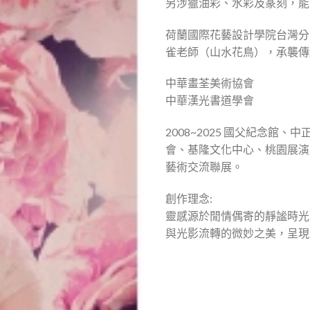
另涉獵油彩、水彩及篆刻，能
荷蘭國際花藝設計學院台灣分
雀老師（山水花鳥），承襲傳
中華畫荃美術協會
中華漢光書道學會
2008~2025 國父紀念
會、基隆文化中心、桃園展演
藝術交流聯展。
創作理念:
靈感源於閒情偶寄的靜謐時光
與光影流轉的微妙之美，呈現