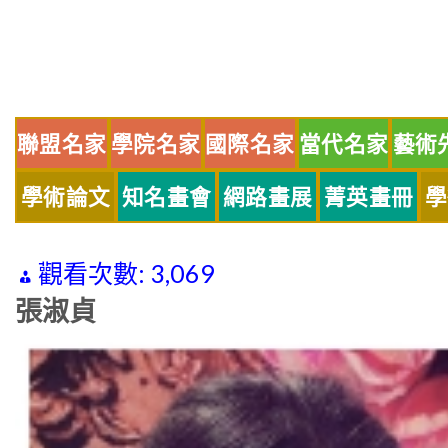
Skip
to
content
聯盟名家
學院名家
國際名家
當代名家
藝術
學術論文
知名畫會
網路畫展
菁英畫冊
學
觀看次數:
3,069
張淑貞