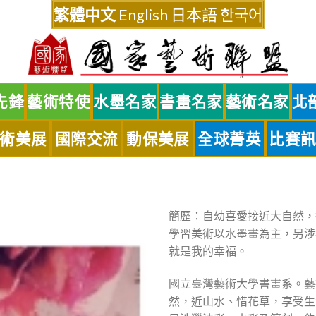
繁體中文
English
日本語
한국어
先鋒
藝術特使
水墨名家
書畫名家
藝術名家
北
術美展
國際交流
動保美展
全球菁英
比賽
簡歷：自幼喜愛接近大自然，
學習美術以水墨畫為主，另涉
就是我的幸福。
國立臺灣藝術大學書畫系。藝
然，近山水、惜花草，享受生