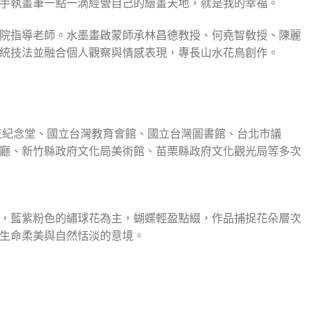
手執畫筆一點一滴經營自己的繪畫天地，就是我的幸福。
院指導老師。水墨畫啟蒙師承林昌德教授、何堯智敎授、陳麗
統技法並融合個人觀察與情感表現，專長山水花鳥創作。
館、中正紀念堂、國立台灣教育會館、國立台灣圖書館、台北市議
廳、新竹縣政府文化局美術館、苗栗縣政府文化觀光局等多次
，藍紫粉色的繡球花為主，蝴蝶輕盈點綴，作品捕捉花朵層次
生命柔美與自然恬淡的意境。