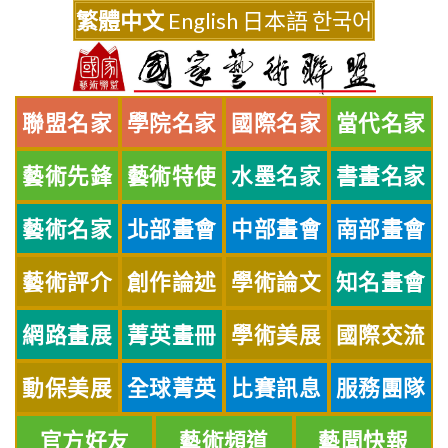
Skip
繁體中文
English
日本語
한국어
to
content
聯盟名家
學院名家
國際名家
當代名家
藝術先鋒
藝術特使
水墨名家
書畫名家
藝術名家
北部畫會
中部畫會
南部畫會
藝術評介
創作論述
學術論文
知名畫會
網路畫展
菁英畫冊
學術美展
國際交流
動保美展
全球菁英
比賽訊息
服務團隊
官方好友
藝術頻道
藝聞快報