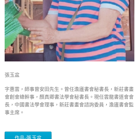
張玉盆
字惠雲，師事曾安田先生。曾任澹廬書會秘書長，新莊書畫
會創會總幹事，顏真卿書法學會秘書長。現任雲龍書道會會
長，中國書法學會理事，新莊書畫會諮詢委員，澹廬書會監
事主席。
作品-張玉盆