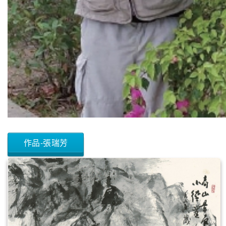
作品-張瑞芳