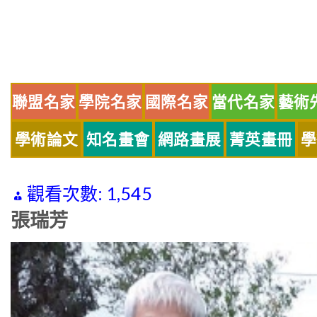
Skip
to
content
聯盟名家
學院名家
國際名家
當代名家
藝術
學術論文
知名畫會
網路畫展
菁英畫冊
學
觀看次數:
1,545
張瑞芳