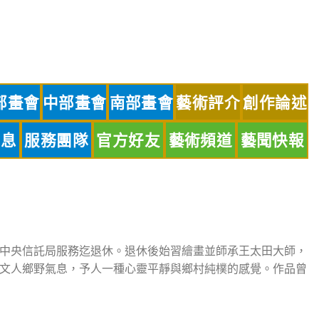
部畫會
中部畫會
南部畫會
藝術評介
創作論述
訊息
服務團隊
官方好友
藝術頻道
藝聞快報
中央信託局服務迄退休。退休後始習繪畫並師承王太田大師，
文人鄉野氣息，予人一種心靈平靜與鄉村純樸的感覺。作品曾