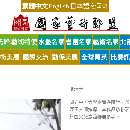
繁體中文
English
日本語
한국어
先鋒
藝術特使
水墨名家
書畫名家
藝術名家
北
術美展
國際交流
動保美展
全球菁英
比賽
張瑞芳
國立中興大學企管系院畢，於
經王大師指導，其作品散發著
於國父紀念館聯展多次。