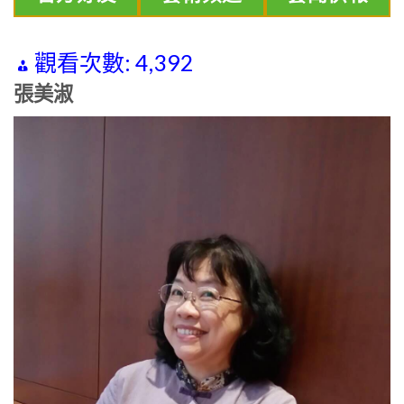
觀看次數:
4,392
張美淑