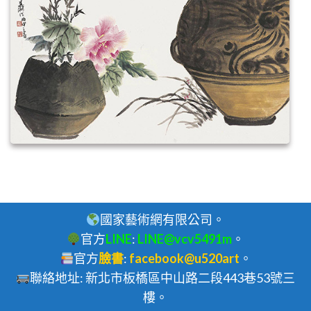
國家藝術網有限公司。
官方
LINE
:
LINE@vcv5491m
。
官方
臉書
:
facebook@u520art
。
聯絡地址: 新北市板橋區中山路二段443巷53號三
樓。