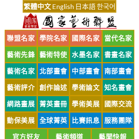
Skip
繁體中文
English
日本語
한국어
to
content
聯盟名家
學院名家
國際名家
當代名家
藝術先鋒
藝術特使
水墨名家
書畫名家
藝術名家
北部畫會
中部畫會
南部畫會
藝術評介
創作論述
學術論文
知名畫會
網路畫展
菁英畫冊
學術美展
國際交流
動保美展
全球菁英
比賽訊息
服務團隊
官方好友
藝術頻道
藝聞快報