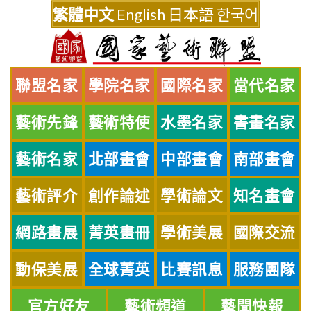
Skip
繁體中文
English
日本語
한국어
to
content
聯盟名家
學院名家
國際名家
當代名家
藝術先鋒
藝術特使
水墨名家
書畫名家
藝術名家
北部畫會
中部畫會
南部畫會
藝術評介
創作論述
學術論文
知名畫會
網路畫展
菁英畫冊
學術美展
國際交流
動保美展
全球菁英
比賽訊息
服務團隊
官方好友
藝術頻道
藝聞快報