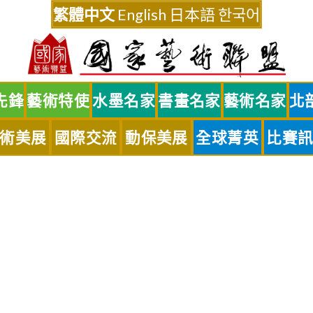
繁體中文
English
日本語
한국어
先鋒
藝術特使
水墨名家
書畫名家
藝術名家
北
術美展
國際交流
動保美展
全球菁英
比賽