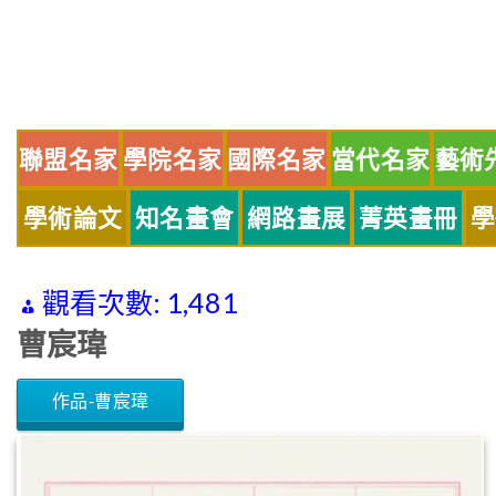
Skip
to
content
聯盟名家
學院名家
國際名家
當代名家
藝術
學術論文
知名畫會
網路畫展
菁英畫冊
學
觀看次數:
1,481
曹宸瑋
作品-曹宸瑋