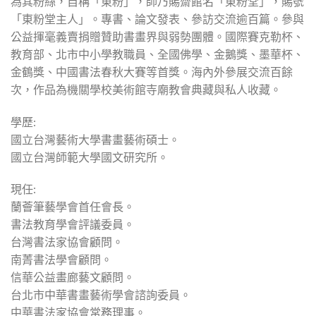
為其粉絲，自稱「東粉」，師乃賜齋館名「東粉堂」，賜號
「東粉堂主人」。專書、論文發表、參訪交流逾百篇。參與
公益揮毫義賣捐贈贊助書畫界與弱勢團體。國際賽克勒杯、
教育部、北市中小學教職員、全國佛學、金鵝獎、墨華杯、
金鶴獎、中國書法春秋大賽等首獎。海內外參展交流百餘
次，作品為機關學校美術館寺廟教會典藏與私人收藏。
學歷:
國立台灣藝術大學書畫藝術碩士。
國立台灣師範大學國文研究所。
現任:
蘭薈筆藝學會首任會長。
書法教育學會評議委員。
台灣書法家協會顧問。
南菁書法學會顧問。
信華公益畫廊藝文顧問。
台北市中華書畫藝術學會諮詢委員。
中華書法家協會常務理事。