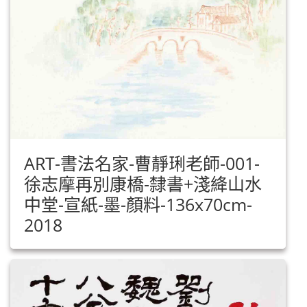
ART-書法名家-曹靜琍老師-001-
徐志摩再別康橋-隸書+淺絳山水
中堂-宣紙-墨-顏料-136x70cm-
2018