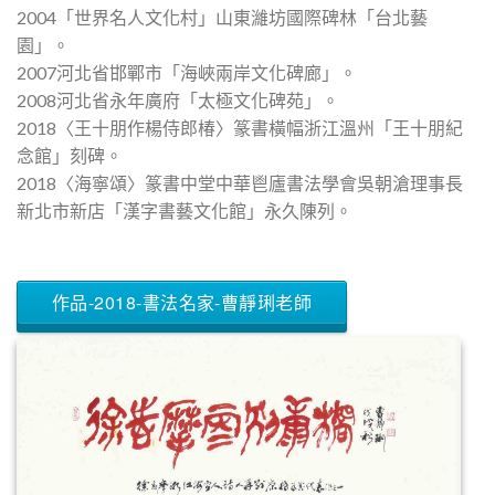
2004「世界名人文化村」山東濰坊國際碑林「台北藝
園」。
2007河北省邯鄲市「海峽兩岸文化碑廊」。
2008河北省永年廣府「太極文化碑苑」。
2018〈王十朋作楊侍郎椿〉篆書橫幅浙江溫州「王十朋紀
念館」刻碑。
2018〈海寧頌〉篆書中堂中華鬯廬書法學會吳朝滄理事長
新北市新店「漢字書藝文化館」永久陳列。
作品-2018-書法名家-曹靜琍老師