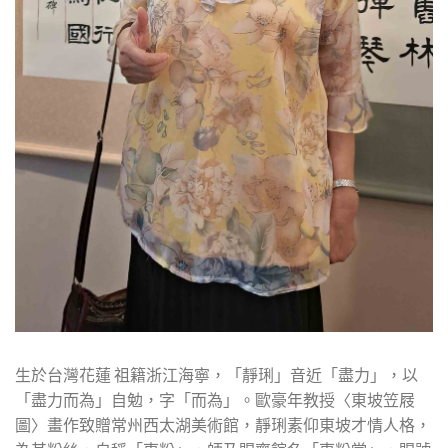
生於台灣花蓮 祖籍浙江海寧，「靜琍」音近「盡力」，以
「盡力而為」自勉，字「而為」。歐豪年教授〈東坡笠屐
圖〉畫作致贈常州西太湖美術館，靜琍素仰東坡才情人格，