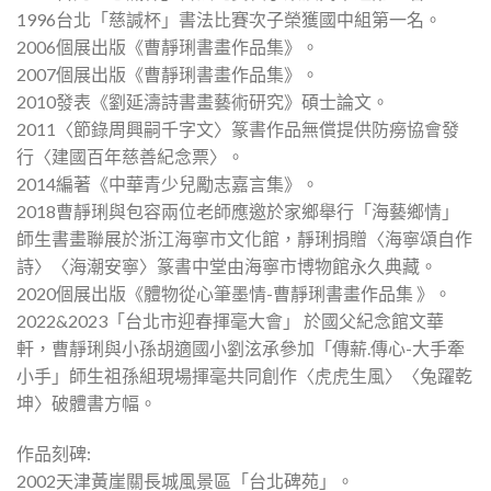
1996台北「慈諴杯」書法比賽次子榮獲國中組第一名。
2006個展出版《曹靜琍書畫作品集》。
2007個展出版《曹靜琍書畫作品集》。
2010發表《劉延濤詩書畫藝術研究》碩士論文。
2011〈節錄周興嗣千字文〉篆書作品無償提供防癆協會發
行〈建國百年慈善紀念票〉。
2014編著《中華青少兒勵志嘉言集》。
2018曹靜琍與包容兩位老師應邀於家鄉舉行「海藝鄉情」
師生書畫聯展於浙江海寧市文化館，靜琍捐贈〈海寧頌自作
詩〉〈海潮安寧〉篆書中堂由海寧市博物館永久典藏。
2020個展出版《體物從心筆墨情-曹靜琍書畫作品集 》。
2022&2023「台北市迎春揮毫大會」 於國父紀念館文華
軒，曹靜琍與小孫胡適國小劉泫承參加「傳薪.傳心-大手牽
小手」師生祖孫組現場揮毫共同創作〈虎虎生風〉〈兔躍乾
坤〉破體書方幅。
作品刻碑:
2002天津黃崖關長城風景區「台北碑苑」。