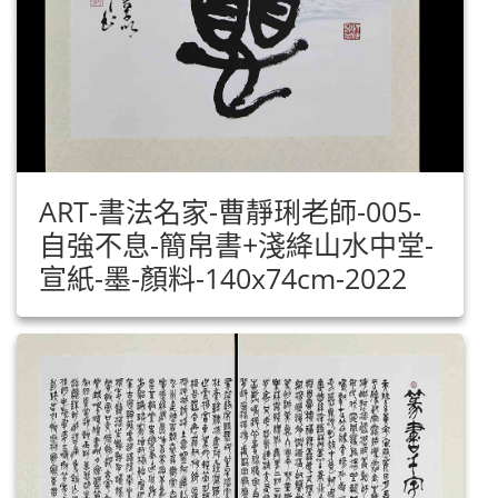
ART-書法名家-曹靜琍老師-005-
自強不息-簡帛書+淺絳山水中堂-
宣紙-墨-顏料-140x74cm-2022