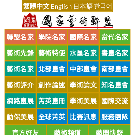
Skip
繁體中文
English
日本語
한국어
to
content
聯盟名家
學院名家
國際名家
當代名家
藝術先鋒
藝術特使
水墨名家
書畫名家
藝術名家
北部畫會
中部畫會
南部畫會
藝術評介
創作論述
學術論文
知名畫會
網路畫展
菁英畫冊
學術美展
國際交流
動保美展
全球菁英
比賽訊息
服務團隊
官方好友
藝術頻道
藝聞快報