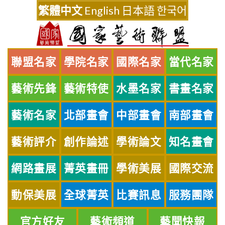
Skip
繁體中文
English
日本語
한국어
to
content
聯盟名家
學院名家
國際名家
當代名家
藝術先鋒
藝術特使
水墨名家
書畫名家
藝術名家
北部畫會
中部畫會
南部畫會
藝術評介
創作論述
學術論文
知名畫會
網路畫展
菁英畫冊
學術美展
國際交流
動保美展
全球菁英
比賽訊息
服務團隊
官方好友
藝術頻道
藝聞快報