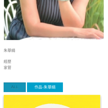
朱華絹
經歷
家管
ALL
作品-朱華絹