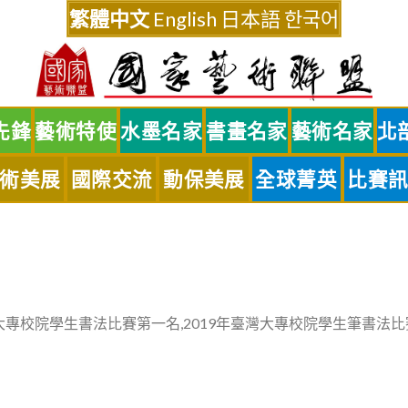
繁體中文
English
日本語
한국어
先鋒
藝術特使
水墨名家
書畫名家
藝術名家
北
術美展
國際交流
動保美展
全球菁英
比賽
大專校院學生書法比賽第一名,2019年臺灣大專校院學生筆書法