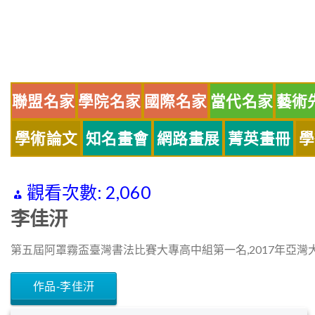
Skip
to
content
聯盟名家
學院名家
國際名家
當代名家
藝術
學術論文
知名畫會
網路畫展
菁英畫冊
學
觀看次數:
2,060
李佳汧
第五屆阿罩霧盃臺灣書法比賽大專高中組第一名,2017年亞灣
作品-李佳汧