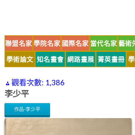
Skip
to
content
聯盟名家
學院名家
國際名家
當代名家
藝術
學術論文
知名畫會
網路畫展
菁英畫冊
學
觀看次數:
1,386
李少平
作品-李少平