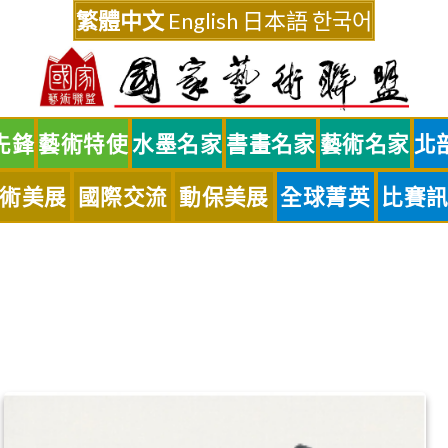
繁體中文
English
日本語
한국어
先鋒
藝術特使
水墨名家
書畫名家
藝術名家
北
術美展
國際交流
動保美展
全球菁英
比賽